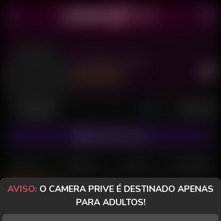
Carol Dutra 25
Último acesso: há 1 dia
Desconectada
ASSINAR FANCLUB
POSTS
FANCLUB
PAGOS
AVALIAÇÕES
AVISO:
O CAMERA PRIVE É DESTINADO APENAS
Posts
(57)
Fotos
(36)
Vídeos
(7)
PARA ADULTOS!