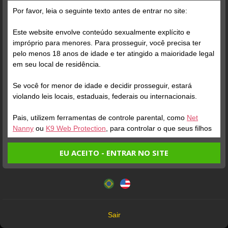
Grátis
Por favor, leia o seguinte texto antes de entrar no site:
Oi, meus amores! 💕 Estou
Este website envolve conteúdo sexualmente explícito e
ausente nesses dias por
impróprio para menores. Para prosseguir, você precisa ter
conta das férias. Logo
pelo menos 18 anos de idade e ter atingido a maioridade legal
estarei de volta,
em seu local de residência.
atendendo de segunda a
Se você for menor de idade e decidir prosseguir, estará
segunda. Até já! 😘
Verifique sua conta
violando leis locais, estaduais, federais ou internacionais.
Pais, utilizem ferramentas de controle parental, como
Net
1
Nanny
ou
K9 Web Protection
, para controlar o que seus filhos
veem.
EU ACEITO - ENTRAR NO SITE
Entrando no site, você confirma a veracidade dos seguintes
Este website utiliza cookies e tecnologias semelhantes de
fatos:
acordo com nossa
Política de Privacidade
. Ao prosseguir
Tenho ao menos 18 anos de idade e sou maior de idade
você concorda com estes termos.
em meu local de residência.
OK
Não vou redistribuir nenhum conteúdo do website.
Verifique sua conta
Sair
Não vou permitir que menores de idade acessem o