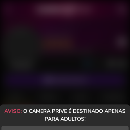
Carioca 01
Último acesso: 30 de Junho de 2026
Desconectado
ASSINAR FANCLUB
POSTS
FANCLUB
PAGOS
AVALIAÇÕES
AVISO:
O CAMERA PRIVE É DESTINADO APENAS
Posts
(14)
Fotos
(5)
Vídeos
(5)
PARA ADULTOS!