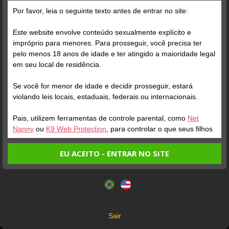
Grátis
Por favor, leia o seguinte texto antes de entrar no site:
Este website envolve conteúdo sexualmente explícito e
impróprio para menores. Para prosseguir, você precisa ter
pelo menos 18 anos de idade e ter atingido a maioridade legal
em seu local de residência.
Se você for menor de idade e decidir prosseguir, estará
Verifique sua conta
violando leis locais, estaduais, federais ou internacionais.
Pais, utilizem ferramentas de controle parental, como
Net
1
Nanny
ou
K9 Web Protection
, para controlar o que seus filhos
veem.
Tem alguém com sdds?
Quero fuder a noite toda
EU ACEITO - ENTRAR NO SITE
hoje 🔥🔥😮‍💨
Entrando no site, você confirma a veracidade dos seguintes
Este website utiliza cookies e tecnologias semelhantes de
fatos:
No tesao hoje 🔥🔥🥵
acordo com nossa
Política de Privacidade
. Ao prosseguir
Tenho ao menos 18 anos de idade e sou maior de idade
você concorda com estes termos.
em meu local de residência.
OK
Não vou redistribuir nenhum conteúdo do website.
Sair
Não vou permitir que menores de idade acessem o