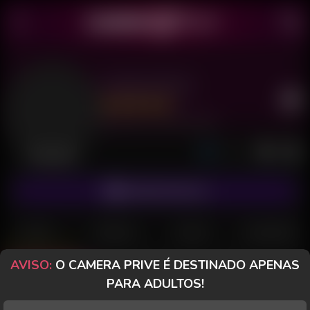
Caiene AK 47
Último acesso: 31 de Julho de 2026
Desconectada
ASSINAR FANCLUB
POSTS
FANCLUB
PAGOS
AVALIAÇÕES
AVISO:
O CAMERA PRIVE É DESTINADO APENAS
Posts
(51)
Fotos
(44)
Vídeos
(6)
PARA ADULTOS!