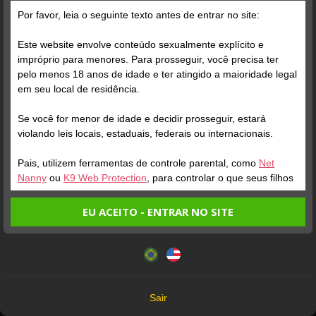
Grátis
Por favor, leia o seguinte texto antes de entrar no site:
PREFEREM ME TER SENDO
Este website envolve conteúdo sexualmente explícito e
ATIVA OU PASSIVA?
impróprio para menores. Para prosseguir, você precisa ter
pelo menos 18 anos de idade e ter atingido a maioridade legal
A
ATIVA
em seu local de residência.
B
PASSIVA
Se você for menor de idade e decidir prosseguir, estará
Verifique sua conta
violando leis locais, estaduais, federais ou internacionais.
Pais, utilizem ferramentas de controle parental, como
Net
2
Nanny
ou
K9 Web Protection
, para controlar o que seus filhos
veem.
EU ACEITO - ENTRAR NO SITE
Entrando no site, você confirma a veracidade dos seguintes
Este website utiliza cookies e tecnologias semelhantes de
fatos:
acordo com nossa
Política de Privacidade
. Ao prosseguir
Tenho ao menos 18 anos de idade e sou maior de idade
você concorda com estes termos.
em meu local de residência.
OK
Não vou redistribuir nenhum conteúdo do website.
Verifique sua conta
Verifique sua conta
Sair
Não vou permitir que menores de idade acessem o