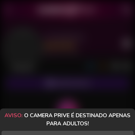
Cacheadinha
Último acesso: há 6 horas
Desconectada
ASSINAR FANCLUB
AVISO:
O CAMERA PRIVE É DESTINADO APENAS
PARA ADULTOS!
POSTS
FANCLUB
PAGOS
AVALIAÇÕES