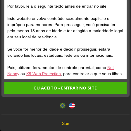
Por favor, leia o seguinte texto antes de entrar no site:
Posts
(152)
Fotos
(86)
Vídeos
(58)
Este website envolve conteúdo sexualmente explícito e
impróprio para menores. Para prosseguir, você precisa ter
pelo menos 18 anos de idade e ter atingido a maioridade legal
Grátis
em seu local de residência.
Se você for menor de idade e decidir prosseguir, estará
violando leis locais, estaduais, federais ou internacionais.
Pais, utilizem ferramentas de controle parental, como
Net
Nanny
ou
K9 Web Protection
, para controlar o que seus filhos
veem.
EU ACEITO - ENTRAR NO SITE
Verifique sua conta
Verifique sua conta
Entrando no site, você confirma a veracidade dos seguintes
Este website utiliza cookies e tecnologias semelhantes de
fatos:
acordo com nossa
Política de Privacidade
. Ao prosseguir
1
0:15
1
Tenho ao menos 18 anos de idade e sou maior de idade
você concorda com estes termos.
em meu local de residência.
OK
Não vou redistribuir nenhum conteúdo do website.
Sair
Não vou permitir que menores de idade acessem o