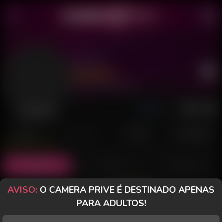
Bru RJ
Último acesso: há 40 minutos
Desconectada
POSTS
FANCLUB
PAGOS
AVALIAÇÕES
Posts
(1)
Fotos
(0)
Vídeos
(0)
AVISO:
O CAMERA PRIVE É DESTINADO APENAS
Grátis
PARA ADULTOS!