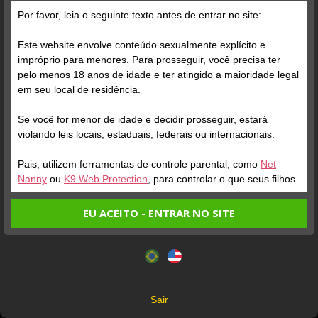
Por favor, leia o seguinte texto antes de entrar no site:
Este website envolve conteúdo sexualmente explícito e
impróprio para menores. Para prosseguir, você precisa ter
pelo menos 18 anos de idade e ter atingido a maioridade legal
em seu local de residência.
Se você for menor de idade e decidir prosseguir, estará
violando leis locais, estaduais, federais ou internacionais.
A
REBEKAH
DANADA
Chat
Online
Simples
Pais, utilizem ferramentas de controle parental, como
Net
Nanny
ou
K9 Web Protection
, para controlar o que seus filhos
veem.
EU ACEITO - ENTRAR NO SITE
Entrando no site, você confirma a veracidade dos seguintes
Este website utiliza cookies e tecnologias semelhantes de
fatos:
acordo com nossa
Política de Privacidade
. Ao prosseguir
Tenho ao menos 18 anos de idade e sou maior de idade
Todos os Modelos que aparecem neste site têm mais de 18 anos
você concorda com estes termos.
em meu local de residência.
18 U.S.C. 2257 Record-Keeping Requirements Compliance Statement
OK
Não vou redistribuir nenhum conteúdo do website.
Sair
Não vou permitir que menores de idade acessem o