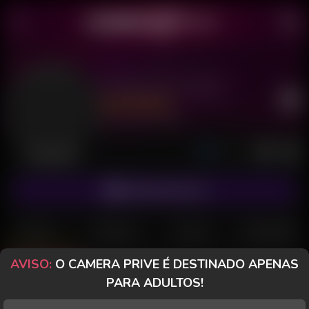
Branquinha 2001
Último acesso: há 10 horas
Desconectada
ASSINAR FANCLUB
POSTS
FANCLUB
PAGOS
AVALIAÇÕES
AVISO:
O CAMERA PRIVE É DESTINADO APENAS
Posts
(8)
Fotos
(3)
Vídeos
(0)
PARA ADULTOS!