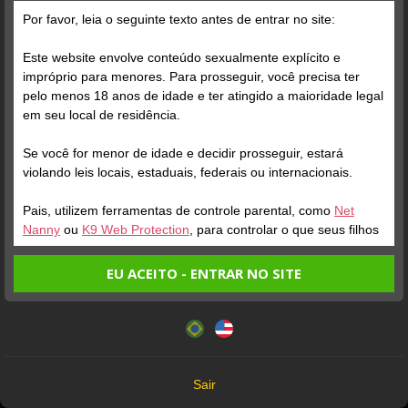
Grátis
Por favor, leia o seguinte texto antes de entrar no site:
Este website envolve conteúdo sexualmente explícito e
impróprio para menores. Para prosseguir, você precisa ter
pelo menos 18 anos de idade e ter atingido a maioridade legal
em seu local de residência.
Se você for menor de idade e decidir prosseguir, estará
Verifique sua conta
violando leis locais, estaduais, federais ou internacionais.
Pais, utilizem ferramentas de controle parental, como
Net
1
Nanny
ou
K9 Web Protection
, para controlar o que seus filhos
veem.
EU ACEITO - ENTRAR NO SITE
Entrando no site, você confirma a veracidade dos seguintes
Este website utiliza cookies e tecnologias semelhantes de
fatos:
acordo com nossa
Política de Privacidade
. Ao prosseguir
Tenho ao menos 18 anos de idade e sou maior de idade
você concorda com estes termos.
em meu local de residência.
OK
Não vou redistribuir nenhum conteúdo do website.
Verifique sua conta
Sair
Não vou permitir que menores de idade acessem o