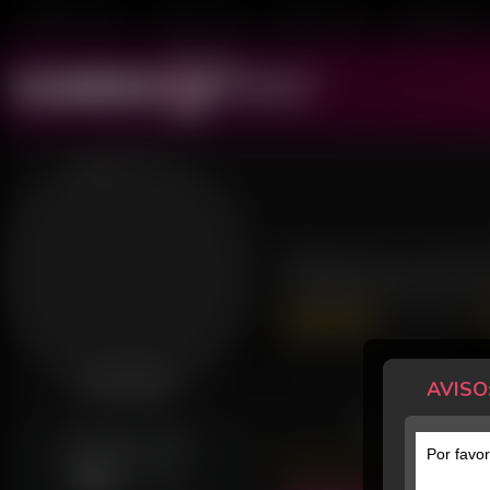
Mulheres ao Vivo
Transex ao Vivo
Homens ao Vivo
Transboys ao V
Branca N 
131 Avaliações
Último acesso: há 11 horas
AVISO
Desconectada
POSTS
GERALMENTE ONLINE
Por favor
Qui
14h