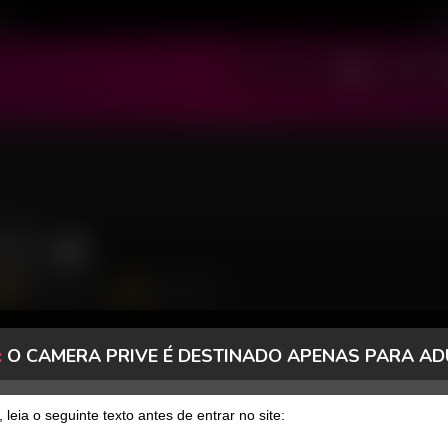
ivo
Cad
SOU MODELO
SOU USUÁRIO
20
5552 Seguidores
508 Curtidas
:
O CAMERA PRIVE É DESTINADO APENAS PARA AD
FANCLUB
PAGOS
, leia o seguinte texto antes de entrar no site: