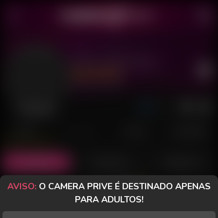
Binho Segurança
Último acesso: há 1 dia
Desconectado
POSTS
FANCLUB
PAGOS
AVALIAÇÕES
Posts
(40)
Fotos
(18)
Vídeos
(4)
AVISO:
O CAMERA PRIVE É DESTINADO APENAS
Grátis
PARA ADULTOS!