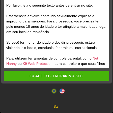
Por favor, leia o seguinte texto antes de entrar no site:
Este website envolve conteúdo sexualmente explícito e
impróprio para menores. Para prosseguir, você precisa ter
pelo menos 18 anos de idade e ter atingido a maioridade legal
Verifique sua conta
em seu local de residência.
Se você for menor de idade e decidir prosseguir, estará
1
violando leis locais, estaduais, federais ou internacionais.
Pais, utilizem ferramentas de controle parental, como
Net
Nanny
ou
K9 Web Protection
, para controlar o que seus filhos
veem.
EU ACEITO - ENTRAR NO SITE
Entrando no site, você confirma a veracidade dos seguintes
Este website utiliza cookies e tecnologias semelhantes de
fatos:
acordo com nossa
Política de Privacidade
. Ao prosseguir
Verifique sua conta
Tenho ao menos 18 anos de idade e sou maior de idade
você concorda com estes termos.
em meu local de residência.
1
OK
Não vou redistribuir nenhum conteúdo do website.
Sair
Não vou permitir que menores de idade acessem o