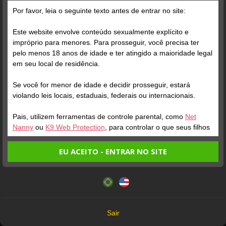
Por favor, leia o seguinte texto antes de entrar no site:
Este website envolve conteúdo sexualmente explícito e
impróprio para menores. Para prosseguir, você precisa ter
pelo menos 18 anos de idade e ter atingido a maioridade legal
Verifique sua conta
Verifique sua conta
em seu local de residência.
Se você for menor de idade e decidir prosseguir, estará
1
0:50
1
violando leis locais, estaduais, federais ou internacionais.
Pais, utilizem ferramentas de controle parental, como
Net
Nanny
ou
K9 Web Protection
, para controlar o que seus filhos
veem.
EU ACEITO - ENTRAR NO SITE
Entrando no site, você confirma a veracidade dos seguintes
Este website utiliza cookies e tecnologias semelhantes de
fatos:
acordo com nossa
Política de Privacidade
. Ao prosseguir
Verifique sua conta
Tenho ao menos 18 anos de idade e sou maior de idade
você concorda com estes termos.
em meu local de residência.
1
OK
Não vou redistribuir nenhum conteúdo do website.
Sair
Não vou permitir que menores de idade acessem o