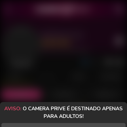
Big Breast Hot
Último acesso: 30 de Julho de 2026
Desconectada
POSTS
FANCLUB
PAGOS
AVALIAÇÕES
Posts
(31)
Fotos
(26)
Vídeos
(4)
AVISO:
O CAMERA PRIVE É DESTINADO APENAS
Grátis
PARA ADULTOS!