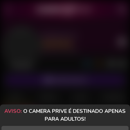
Biazinha 25
Último acesso: há 15 horas
Desconectada
ASSINAR FANCLUB
POSTS
FANCLUB
PAGOS
AVALIAÇÕES
AVISO:
O CAMERA PRIVE É DESTINADO APENAS
Posts
(15)
Fotos
(8)
Vídeos
(5)
PARA ADULTOS!