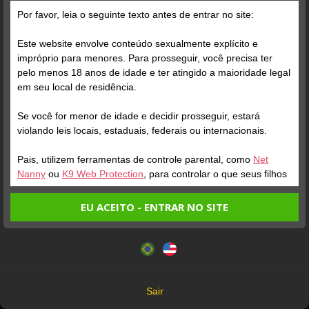
Grátis
Por favor, leia o seguinte texto antes de entrar no site:
Este website envolve conteúdo sexualmente explícito e
impróprio para menores. Para prosseguir, você precisa ter
pelo menos 18 anos de idade e ter atingido a maioridade legal
em seu local de residência.
Se você for menor de idade e decidir prosseguir, estará
Verifique sua conta
Verifique sua conta
violando leis locais, estaduais, federais ou internacionais.
Pais, utilizem ferramentas de controle parental, como
Net
1
1
0:12
1:20
Nanny
ou
K9 Web Protection
, para controlar o que seus filhos
veem.
EU ACEITO - ENTRAR NO SITE
Entrando no site, você confirma a veracidade dos seguintes
Este website utiliza cookies e tecnologias semelhantes de
fatos:
acordo com nossa
Política de Privacidade
. Ao prosseguir
Tenho ao menos 18 anos de idade e sou maior de idade
você concorda com estes termos.
em meu local de residência.
OK
Não vou redistribuir nenhum conteúdo do website.
Verifique sua conta
Verifique sua conta
Sair
Não vou permitir que menores de idade acessem o