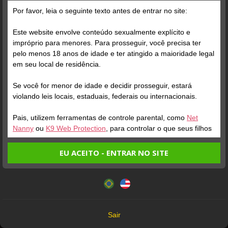
Grátis
Por favor, leia o seguinte texto antes de entrar no site:
Este website envolve conteúdo sexualmente explícito e
impróprio para menores. Para prosseguir, você precisa ter
pelo menos 18 anos de idade e ter atingido a maioridade legal
em seu local de residência.
Se você for menor de idade e decidir prosseguir, estará
Verifique sua conta
Verifique sua conta
violando leis locais, estaduais, federais ou internacionais.
Pais, utilizem ferramentas de controle parental, como
Net
1
1
4:01
1:46
Nanny
ou
K9 Web Protection
, para controlar o que seus filhos
veem.
EU ACEITO - ENTRAR NO SITE
Entrando no site, você confirma a veracidade dos seguintes
Este website utiliza cookies e tecnologias semelhantes de
fatos:
acordo com nossa
Política de Privacidade
. Ao prosseguir
Tenho ao menos 18 anos de idade e sou maior de idade
você concorda com estes termos.
em meu local de residência.
OK
Não vou redistribuir nenhum conteúdo do website.
Verifique sua conta
Verifique sua conta
Sair
Não vou permitir que menores de idade acessem o