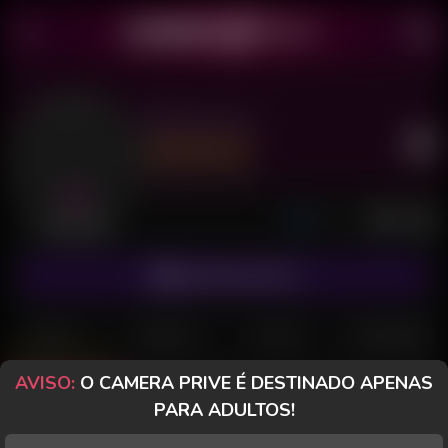
Bianca Fox
Último acesso: há 5 dias
Desconectada
ASSINAR FANCLUB
POSTS
FANCLUB
PAGOS
AVALIAÇÕES
AVISO:
O CAMERA PRIVE É DESTINADO APENAS
Posts
(258)
Fotos
(161)
Vídeos
(77)
PARA ADULTOS!