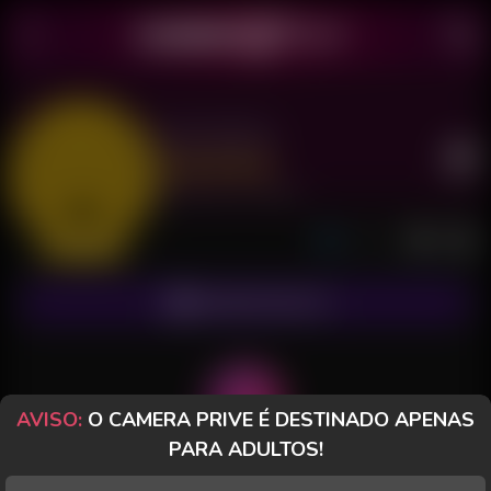
Bia Falcão
Último acesso: há 3 minutos
Chat Simples
ASSINAR FANCLUB
AVISO:
O CAMERA PRIVE É DESTINADO APENAS
PARA ADULTOS!
POSTS
FANCLUB
PAGOS
AVALIAÇÕES