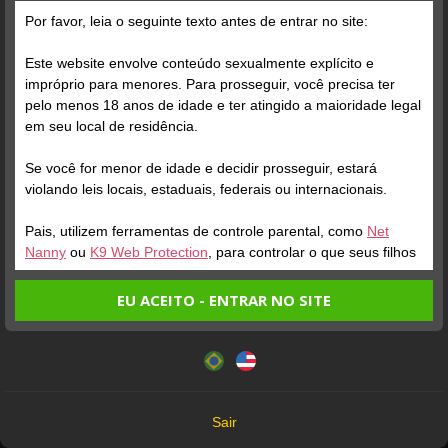
Por favor, leia o seguinte texto antes de entrar no site:
Posts
(100)
Fotos
(47)
Vídeos
(49)
Este website envolve conteúdo sexualmente explícito e
impróprio para menores. Para prosseguir, você precisa ter
pelo menos 18 anos de idade e ter atingido a maioridade legal
Grátis
em seu local de residência.
Se você for menor de idade e decidir prosseguir, estará
violando leis locais, estaduais, federais ou internacionais.
Pais, utilizem ferramentas de controle parental, como
Net
Nanny
ou
K9 Web Protection
, para controlar o que seus filhos
veem.
EU ACEITO - ENTRAR NO SITE
Verifique sua conta
Entrando no site, você confirma a veracidade dos seguintes
Este website utiliza cookies e tecnologias semelhantes de
fatos:
acordo com nossa
Política de Privacidade
. Ao prosseguir
1
1:11
Tenho ao menos 18 anos de idade e sou maior de idade
você concorda com estes termos.
em meu local de residência.
OK
Não vou redistribuir nenhum conteúdo do website.
Sair
Não vou permitir que menores de idade acessem o