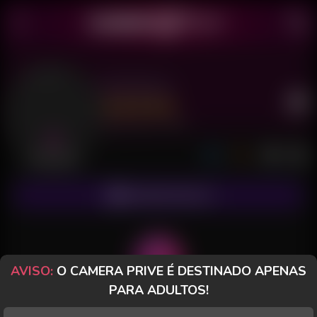
Bia Dixon
Último acesso: há 7 horas
Desconectada
ASSINAR FANCLUB
AVISO:
O CAMERA PRIVE É DESTINADO APENAS
PARA ADULTOS!
POSTS
FANCLUB
PAGOS
AVALIAÇÕES