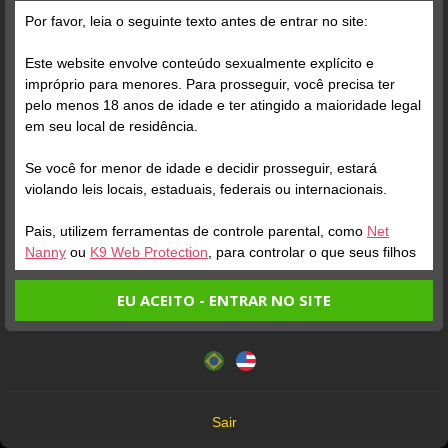
Por favor, leia o seguinte texto antes de entrar no site:
Posts
(176)
Fotos
(143)
Vídeos
(28)
Este website envolve conteúdo sexualmente explícito e
impróprio para menores. Para prosseguir, você precisa ter
pelo menos 18 anos de idade e ter atingido a maioridade legal
Grátis
em seu local de residência.
Se você for menor de idade e decidir prosseguir, estará
violando leis locais, estaduais, federais ou internacionais.
Pais, utilizem ferramentas de controle parental, como
Net
Nanny
ou
K9 Web Protection
, para controlar o que seus filhos
veem.
EU ACEITO - ENTRAR NO SITE
Verifique sua conta
Verifique sua conta
Entrando no site, você confirma a veracidade dos seguintes
Este website utiliza cookies e tecnologias semelhantes de
fatos:
acordo com nossa
Política de Privacidade
. Ao prosseguir
1
1
1:45
Tenho ao menos 18 anos de idade e sou maior de idade
você concorda com estes termos.
em meu local de residência.
OK
Não vou redistribuir nenhum conteúdo do website.
Sair
Não vou permitir que menores de idade acessem o