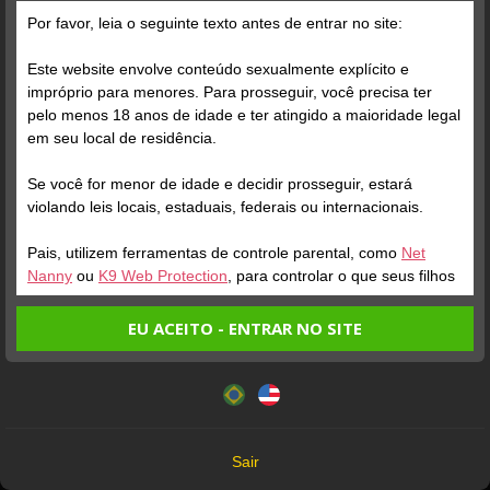
Por favor, leia o seguinte texto antes de entrar no site:
Este website envolve conteúdo sexualmente explícito e
impróprio para menores. Para prosseguir, você precisa ter
pelo menos 18 anos de idade e ter atingido a maioridade legal
Verifique sua conta
em seu local de residência.
Se você for menor de idade e decidir prosseguir, estará
1
violando leis locais, estaduais, federais ou internacionais.
Pais, utilizem ferramentas de controle parental, como
Net
Nanny
ou
K9 Web Protection
, para controlar o que seus filhos
veem.
EU ACEITO - ENTRAR NO SITE
Entrando no site, você confirma a veracidade dos seguintes
Este website utiliza cookies e tecnologias semelhantes de
fatos:
acordo com nossa
Política de Privacidade
. Ao prosseguir
Verifique sua conta
Verifique sua conta
Tenho ao menos 18 anos de idade e sou maior de idade
você concorda com estes termos.
em meu local de residência.
1
5:18
4
OK
Não vou redistribuir nenhum conteúdo do website.
Sair
Não vou permitir que menores de idade acessem o