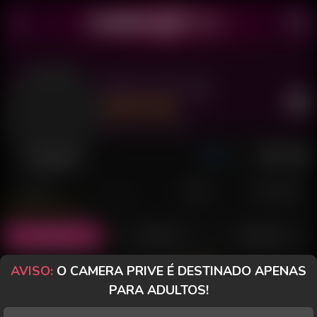
Bella Lilith 444
Último acesso: há 23 horas
Desconectada
POSTS
FANCLUB
PAGOS
AVALIAÇÕES
Posts
(13)
Fotos
(9)
Vídeos
(2)
AVISO:
O CAMERA PRIVE É DESTINADO APENAS
Grátis
PARA ADULTOS!