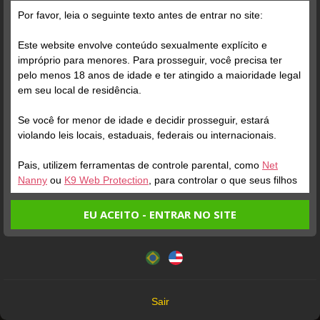
Grátis
Por favor, leia o seguinte texto antes de entrar no site:
Este website envolve conteúdo sexualmente explícito e
impróprio para menores. Para prosseguir, você precisa ter
pelo menos 18 anos de idade e ter atingido a maioridade legal
em seu local de residência.
Se você for menor de idade e decidir prosseguir, estará
Verifique sua conta
Verifique sua conta
violando leis locais, estaduais, federais ou internacionais.
Pais, utilizem ferramentas de controle parental, como
Net
1
4
Nanny
ou
K9 Web Protection
, para controlar o que seus filhos
veem.
EU ACEITO - ENTRAR NO SITE
Entrando no site, você confirma a veracidade dos seguintes
Este website utiliza cookies e tecnologias semelhantes de
fatos:
acordo com nossa
Política de Privacidade
. Ao prosseguir
Tenho ao menos 18 anos de idade e sou maior de idade
você concorda com estes termos.
em meu local de residência.
OK
Não vou redistribuir nenhum conteúdo do website.
Verifique sua conta
Verifique sua conta
Sair
Não vou permitir que menores de idade acessem o