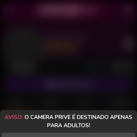
Bella Cristine
Último acesso: há 7 dias
Desconectada
ASSINAR FANCLUB
POSTS
FANCLUB
PAGOS
AVALIAÇÕES
AVISO:
O CAMERA PRIVE É DESTINADO APENAS
Posts
(48)
Fotos
(28)
Vídeos
(9)
PARA ADULTOS!