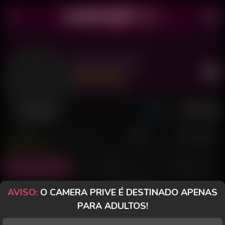
Bella Bataille
Último acesso: há 4 dias
Desconectada
POSTS
FANCLUB
PAGOS
AVALIAÇÕES
Posts
(0)
Fotos
(0)
Vídeos
(0)
AVISO:
O CAMERA PRIVE É DESTINADO APENAS
Grátis
PARA ADULTOS!