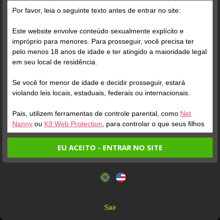
Ainda não há postagens
Por favor, leia o seguinte texto antes de entrar no site:
Este website envolve conteúdo sexualmente explícito e
impróprio para menores. Para prosseguir, você precisa ter
pelo menos 18 anos de idade e ter atingido a maioridade legal
em seu local de residência.
Se você for menor de idade e decidir prosseguir, estará
violando leis locais, estaduais, federais ou internacionais.
Todos os Modelos que aparecem neste site têm mais de 18 anos
Pais, utilizem ferramentas de controle parental, como
Net
18 U.S.C. 2257 Record-Keeping Requirements Compliance Statement
Nanny
ou
K9 Web Protection
, para controlar o que seus filhos
veem.
EU ACEITO - ENTRAR NO SITE
Entrando no site, você confirma a veracidade dos seguintes
Camera Prive® 2026 ©
Este website utiliza cookies e tecnologias semelhantes de
fatos:
acordo com nossa
Política de Privacidade
. Ao prosseguir
Termos de Uso
Tenho ao menos 18 anos de idade e sou maior de idade
você concorda com estes termos.
Política de Privacidade
em meu local de residência.
Política de Cookies
OK
Não vou redistribuir nenhum conteúdo do website.
Sair
Não vou permitir que menores de idade acessem o
DMCA