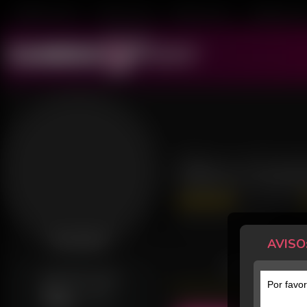
Mulheres ao Vivo
Transex ao Vivo
Homens ao Vivo
Transboys ao V
Beca Gos
228 Avaliações
Último acesso: há 1 dia
AVISO
Desconectada
POSTS
GERALMENTE ONLINE
Por favor
Sex
20h