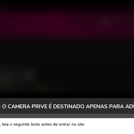
ivo
Cad
SOU MODELO
SOU USUÁRIO
tosa
17333 Seguidores
457 Curtidas
:
O CAMERA PRIVE É DESTINADO APENAS PARA AD
FANCLUB
PAGOS
, leia o seguinte texto antes de entrar no site: