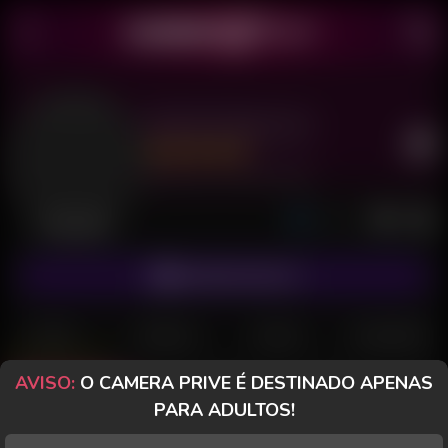
Barbie Rapunzel
Último acesso: 30 de Julho de 2026
Desconectada
ASSINAR FANCLUB
POSTS
FANCLUB
PAGOS
AVALIAÇÕES
AVISO:
O CAMERA PRIVE É DESTINADO APENAS
Posts
(59)
Fotos
(34)
Vídeos
(22)
PARA ADULTOS!