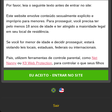
Grátis
Por favor, leia o seguinte texto antes de entrar no site:
Este website envolve conteúdo sexualmente explícito e
impróprio para menores. Para prosseguir, você precisa ter
pelo menos 18 anos de idade e ter atingido a maioridade legal
em seu local de residência.
Se você for menor de idade e decidir prosseguir, estará
Verifique sua conta
Verifique sua conta
violando leis locais, estaduais, federais ou internacionais.
Pais, utilizem ferramentas de controle parental, como
Net
2
1
Nanny
ou
K9 Web Protection
, para controlar o que seus filhos
veem.
EU ACEITO - ENTRAR NO SITE
Entrando no site, você confirma a veracidade dos seguintes
Este website utiliza cookies e tecnologias semelhantes de
fatos:
acordo com nossa
Política de Privacidade
. Ao prosseguir
Tenho ao menos 18 anos de idade e sou maior de idade
você concorda com estes termos.
em meu local de residência.
OK
Não vou redistribuir nenhum conteúdo do website.
Verifique sua conta
Verifique sua conta
Sair
Não vou permitir que menores de idade acessem o