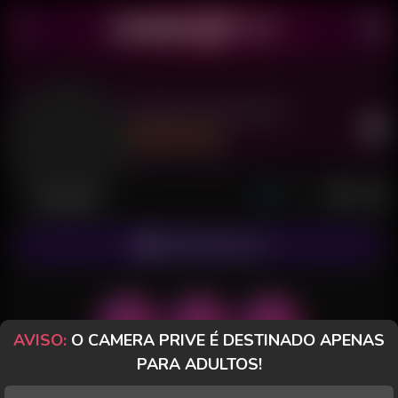
Barbie Dotada Sp
Último acesso: há 1 hora
Desconectada
ASSINAR FANCLUB
AVISO:
O CAMERA PRIVE É DESTINADO APENAS
PARA ADULTOS!
POSTS
FANCLUB
PAGOS
AVALIAÇÕES