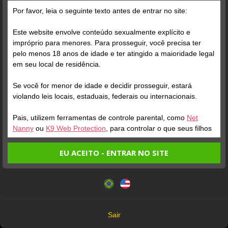
Por favor, leia o seguinte texto antes de entrar no site:
Posts
(989)
Fotos
(439)
Vídeos
(470)
Este website envolve conteúdo sexualmente explícito e
impróprio para menores. Para prosseguir, você precisa ter
pelo menos 18 anos de idade e ter atingido a maioridade legal
Grátis
em seu local de residência.
Se você for menor de idade e decidir prosseguir, estará
violando leis locais, estaduais, federais ou internacionais.
Pais, utilizem ferramentas de controle parental, como
Net
Nanny
ou
K9 Web Protection
, para controlar o que seus filhos
veem.
EU ACEITO - ENTRAR NO SITE
Verifique sua conta
Verifique sua conta
Entrando no site, você confirma a veracidade dos seguintes
Este website utiliza cookies e tecnologias semelhantes de
fatos:
acordo com nossa
Política de Privacidade
. Ao prosseguir
1
1:16
1
Tenho ao menos 18 anos de idade e sou maior de idade
você concorda com estes termos.
em meu local de residência.
OK
Não vou redistribuir nenhum conteúdo do website.
Sair
Não vou permitir que menores de idade acessem o