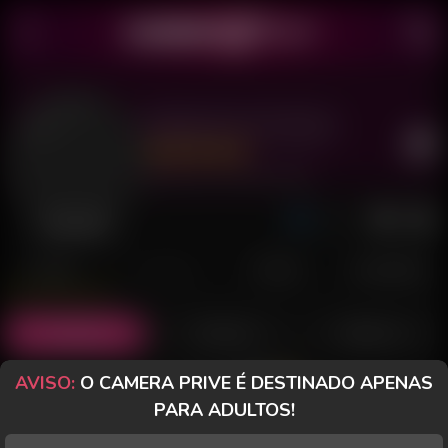
Babezinha Dotada
Último acesso: 29 de Julho de 2026
Desconectada
POSTS
FANCLUB
PAGOS
AVALIAÇÕES
Posts
(8)
Fotos
(6)
Vídeos
(1)
AVISO:
O CAMERA PRIVE É DESTINADO APENAS
Grátis
PARA ADULTOS!