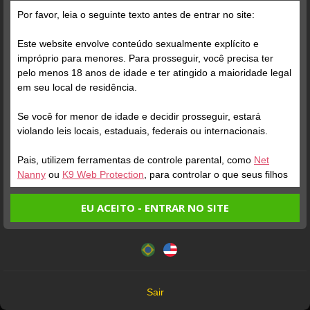
Por favor, leia o seguinte texto antes de entrar no site:
Este website envolve conteúdo sexualmente explícito e
impróprio para menores. Para prosseguir, você precisa ter
pelo menos 18 anos de idade e ter atingido a maioridade legal
Verifique sua conta
Verifique sua conta
em seu local de residência.
Se você for menor de idade e decidir prosseguir, estará
1
1
violando leis locais, estaduais, federais ou internacionais.
Pais, utilizem ferramentas de controle parental, como
Net
Nanny
ou
K9 Web Protection
, para controlar o que seus filhos
veem.
EU ACEITO - ENTRAR NO SITE
Entrando no site, você confirma a veracidade dos seguintes
Este website utiliza cookies e tecnologias semelhantes de
fatos:
acordo com nossa
Política de Privacidade
. Ao prosseguir
Verifique sua conta
Verifique sua conta
Tenho ao menos 18 anos de idade e sou maior de idade
você concorda com estes termos.
em meu local de residência.
1 /
1
1
OK
Não vou redistribuir nenhum conteúdo do website.
Sair
Não vou permitir que menores de idade acessem o