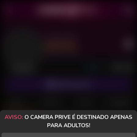
Aurora TB
Último acesso: há 4 horas
Desconectada
ASSINAR FANCLUB
POSTS
FANCLUB
PAGOS
AVALIAÇÕES
AVISO:
O CAMERA PRIVE É DESTINADO APENAS
Posts
(7)
Fotos
(5)
Vídeos
(2)
PARA ADULTOS!