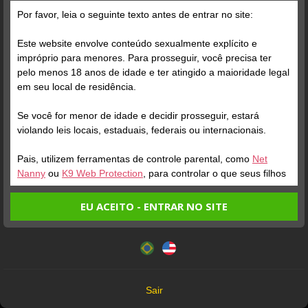
Grátis
Por favor, leia o seguinte texto antes de entrar no site:
Este website envolve conteúdo sexualmente explícito e
impróprio para menores. Para prosseguir, você precisa ter
pelo menos 18 anos de idade e ter atingido a maioridade legal
em seu local de residência.
Se você for menor de idade e decidir prosseguir, estará
Verifique sua conta
Verifique sua conta
violando leis locais, estaduais, federais ou internacionais.
Pais, utilizem ferramentas de controle parental, como
Net
1
1
0:15
0:13
Nanny
ou
K9 Web Protection
, para controlar o que seus filhos
veem.
EU ACEITO - ENTRAR NO SITE
Entrando no site, você confirma a veracidade dos seguintes
Este website utiliza cookies e tecnologias semelhantes de
fatos:
acordo com nossa
Política de Privacidade
. Ao prosseguir
Tenho ao menos 18 anos de idade e sou maior de idade
você concorda com estes termos.
em meu local de residência.
OK
Não vou redistribuir nenhum conteúdo do website.
Verifique sua conta
Verifique sua conta
Sair
Não vou permitir que menores de idade acessem o