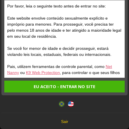
Por favor, leia o seguinte texto antes de entrar no site:
Este website envolve conteúdo sexualmente explícito e
impróprio para menores. Para prosseguir, você precisa ter
pelo menos 18 anos de idade e ter atingido a maioridade legal
Verifique sua conta
em seu local de residência.
Se você for menor de idade e decidir prosseguir, estará
1
violando leis locais, estaduais, federais ou internacionais.
Pais, utilizem ferramentas de controle parental, como
Net
Nanny
ou
K9 Web Protection
, para controlar o que seus filhos
veem.
EU ACEITO - ENTRAR NO SITE
Entrando no site, você confirma a veracidade dos seguintes
Este website utiliza cookies e tecnologias semelhantes de
fatos:
acordo com nossa
Política de Privacidade
. Ao prosseguir
Tenho ao menos 18 anos de idade e sou maior de idade
você concorda com estes termos.
em meu local de residência.
OK
Não vou redistribuir nenhum conteúdo do website.
Sair
Não vou permitir que menores de idade acessem o