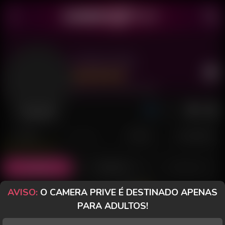
Ashley 2025
Último acesso: 22 de Julho de 2026
Desconectada
POSTS
FANCLUB
PAGOS
AVALIAÇÕES
Posts
(8)
Fotos
(2)
Vídeos
(0)
AVISO:
O CAMERA PRIVE É DESTINADO APENAS
Grátis
PARA ADULTOS!