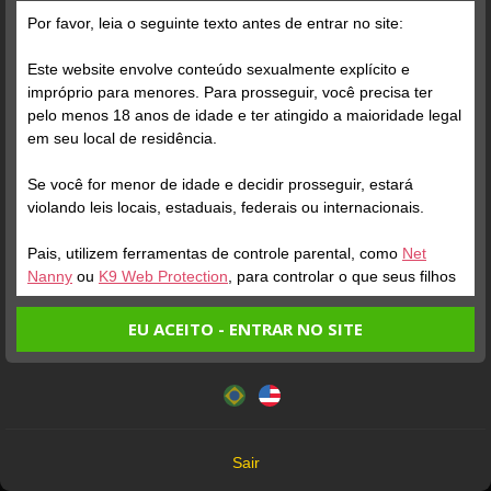
Por favor, leia o seguinte texto antes de entrar no site:
Este website envolve conteúdo sexualmente explícito e
impróprio para menores. Para prosseguir, você precisa ter
pelo menos 18 anos de idade e ter atingido a maioridade legal
Verifique sua conta
Verifique sua conta
em seu local de residência.
Se você for menor de idade e decidir prosseguir, estará
1
1:01
4
violando leis locais, estaduais, federais ou internacionais.
Pais, utilizem ferramentas de controle parental, como
Net
Nanny
ou
K9 Web Protection
, para controlar o que seus filhos
veem.
EU ACEITO - ENTRAR NO SITE
Entrando no site, você confirma a veracidade dos seguintes
Este website utiliza cookies e tecnologias semelhantes de
fatos:
acordo com nossa
Política de Privacidade
. Ao prosseguir
Verifique sua conta
Verifique sua conta
Tenho ao menos 18 anos de idade e sou maior de idade
você concorda com estes termos.
em meu local de residência.
1
1
OK
Não vou redistribuir nenhum conteúdo do website.
Sair
Não vou permitir que menores de idade acessem o