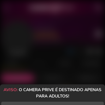
Aruanna
Último acesso: há 9 horas
Desconectada
POSTS
FANCLUB
PAGOS
AVALIAÇÕES
Posts
(24)
Fotos
(18)
Vídeos
(2)
AVISO:
O CAMERA PRIVE É DESTINADO APENAS
Grátis
PARA ADULTOS!