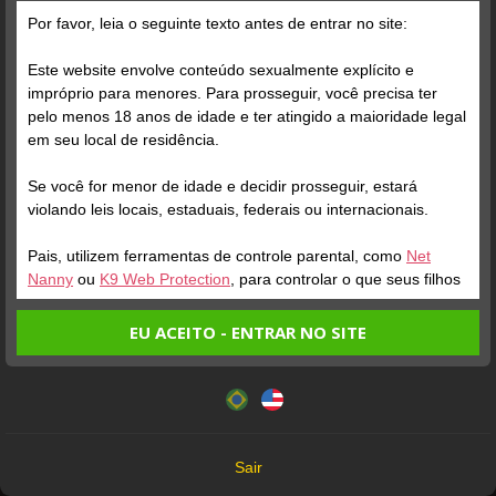
Grátis
Por favor, leia o seguinte texto antes de entrar no site:
Este website envolve conteúdo sexualmente explícito e
impróprio para menores. Para prosseguir, você precisa ter
pelo menos 18 anos de idade e ter atingido a maioridade legal
em seu local de residência.
Se você for menor de idade e decidir prosseguir, estará
Verifique sua conta
Verifique sua conta
violando leis locais, estaduais, federais ou internacionais.
Pais, utilizem ferramentas de controle parental, como
Net
1
0:11
1
Nanny
ou
K9 Web Protection
, para controlar o que seus filhos
veem.
EU ACEITO - ENTRAR NO SITE
Entrando no site, você confirma a veracidade dos seguintes
Este website utiliza cookies e tecnologias semelhantes de
fatos:
acordo com nossa
Política de Privacidade
. Ao prosseguir
Tenho ao menos 18 anos de idade e sou maior de idade
você concorda com estes termos.
em meu local de residência.
OK
Não vou redistribuir nenhum conteúdo do website.
Verifique sua conta
Verifique sua conta
Sair
Não vou permitir que menores de idade acessem o