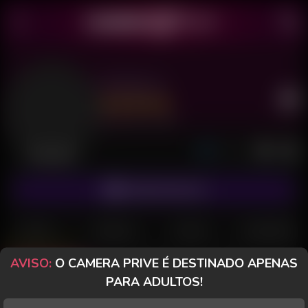
Artenuru
Último acesso: há 3 dias
Desconectado
ASSINAR FANCLUB
POSTS
FANCLUB
PAGOS
AVALIAÇÕES
AVISO:
O CAMERA PRIVE É DESTINADO APENAS
Posts
(5)
Fotos
(2)
Vídeos
(3)
PARA ADULTOS!