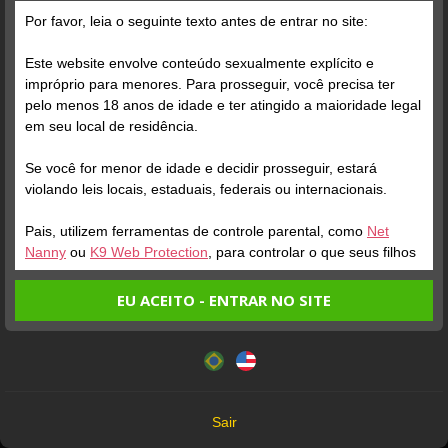
DOT | PELUDINHO | VEM
1h30, quem vem? E hoje
Por favor, leia o seguinte texto antes de entrar no site:
CONVERSAR SOBRE
com um look diferente!
TUDO!
Este website envolve conteúdo sexualmente explícito e
impróprio para menores. Para prosseguir, você precisa ter
Qual o horário que você
prefere entrar?
pelo menos 18 anos de idade e ter atingido a maioridade legal
em seu local de residência.
A
Manhã Bem Cedo, Lá Pelas 6/7h
Se você for menor de idade e decidir prosseguir, estará
B
Do Meio Para O Final Da Manhã
violando leis locais, estaduais, federais ou internacionais.
Verifique sua conta
C
Início Da Tarde
Pais, utilizem ferramentas de controle parental, como
Net
Nanny
ou
K9 Web Protection
, para controlar o que seus filhos
1
0:04
veem.
EU ACEITO - ENTRAR NO SITE
Quem gosta de ser putinha
Entrando no site, você confirma a veracidade dos seguintes
Este website utiliza cookies e tecnologias semelhantes de
bem obediente?
fatos:
acordo com nossa
Política de Privacidade
. Ao prosseguir
Tenho ao menos 18 anos de idade e sou maior de idade
você concorda com estes termos.
A
Eu Gosto Muito!
em meu local de residência.
B
Gosto, Mas Só Um Pouco
OK
Não vou redistribuir nenhum conteúdo do website.
Sair
Não vou permitir que menores de idade acessem o
Verifique sua conta