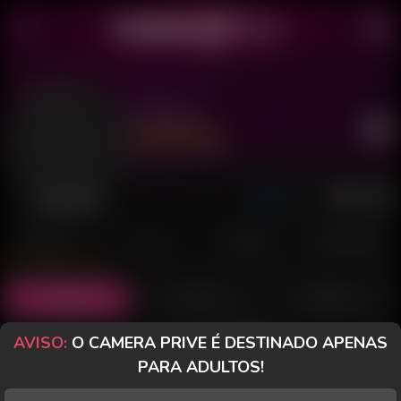
Aragorn
Último acesso: há 3 dias
Desconectado
POSTS
FANCLUB
PAGOS
AVALIAÇÕES
Posts
(6)
Fotos
(1)
Vídeos
(1)
AVISO:
O CAMERA PRIVE É DESTINADO APENAS
Grátis
PARA ADULTOS!
BRANQUELO | ALTO |
Vou estar online daqui