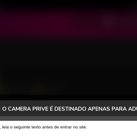
ivo
Cad
SOU MODELO
SOU USUÁRIO
1260 Seguidores
79 Curtidas
26
:
O CAMERA PRIVE É DESTINADO APENAS PARA AD
FANCLUB
PAGOS
, leia o seguinte texto antes de entrar no site: