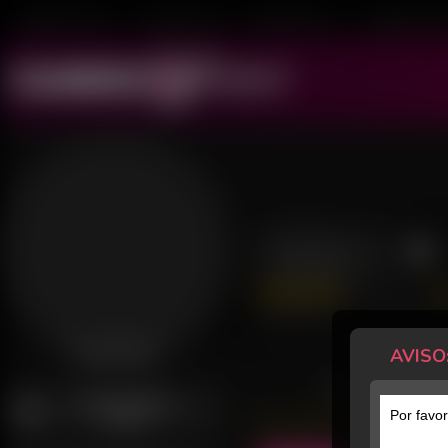
Mulheres ao Vivo
Transex ao Vivo
Homens ao Vivo
Transboys ao V
Anita X
66 Avaliações
Último acesso: 27 de Julho de 20
AVISO
Desconectada
POSTS
AVISAR QUANDO
Por favor
ONLINE