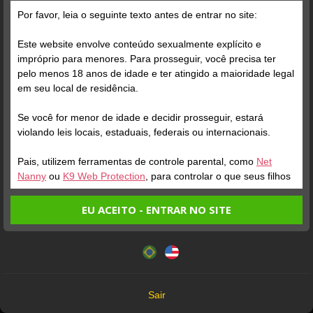
Por favor, leia o seguinte texto antes de entrar no site:
Este website envolve conteúdo sexualmente explícito e
impróprio para menores. Para prosseguir, você precisa ter
pelo menos 18 anos de idade e ter atingido a maioridade legal
em seu local de residência.
Se você for menor de idade e decidir prosseguir, estará
violando leis locais, estaduais, federais ou internacionais.
KYLIE
SARA
10
ANE
Online
Online
Pais, utilizem ferramentas de controle parental, como
Net
Nanny
ou
K9 Web Protection
, para controlar o que seus filhos
veem.
EU ACEITO - ENTRAR NO SITE
Entrando no site, você confirma a veracidade dos seguintes
Este website utiliza cookies e tecnologias semelhantes de
fatos:
acordo com nossa
Política de Privacidade
. Ao prosseguir
Tenho ao menos 18 anos de idade e sou maior de idade
Todos os Modelos que aparecem neste site têm mais de 18 anos
você concorda com estes termos.
em meu local de residência.
18 U.S.C. 2257 Record-Keeping Requirements Compliance Statement
OK
Não vou redistribuir nenhum conteúdo do website.
Sair
Não vou permitir que menores de idade acessem o