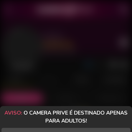
Aniara
Último acesso: há 4 dias
Desconectada
POSTS
FANCLUB
PAGOS
AVALIAÇÕES
Posts
(1)
Fotos
(0)
Vídeos
(0)
AVISO:
O CAMERA PRIVE É DESTINADO APENAS
Grátis
PARA ADULTOS!