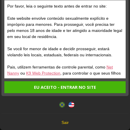
Por favor, leia o seguinte texto antes de entrar no site:
Este website envolve conteúdo sexualmente explícito e
impróprio para menores. Para prosseguir, você precisa ter
pelo menos 18 anos de idade e ter atingido a maioridade legal
em seu local de residência.
Se você for menor de idade e decidir prosseguir, estará
ONLINE
ENTRAR NA SALA
ONLINE
violando leis locais, estaduais, federais ou internacionais.
GG BAHIANINHA
Perfil
GOSTTOSONA
Perfil
Pais, utilizem ferramentas de controle parental, como
Net
Nanny
ou
K9 Web Protection
, para controlar o que seus filhos
veem.
EU ACEITO - ENTRAR NO SITE
Entrando no site, você confirma a veracidade dos seguintes
Este website utiliza cookies e tecnologias semelhantes de
fatos:
acordo com nossa
Política de Privacidade
. Ao prosseguir
Tenho ao menos 18 anos de idade e sou maior de idade
você concorda com estes termos.
em meu local de residência.
OK
Não vou redistribuir nenhum conteúdo do website.
Sair
Não vou permitir que menores de idade acessem o