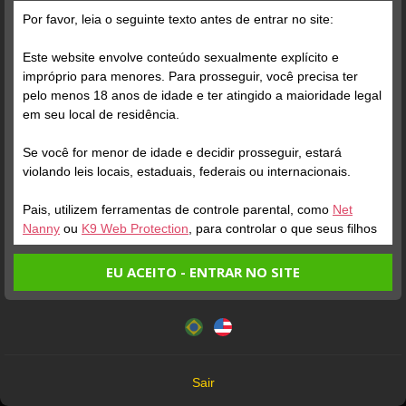
Grátis
Por favor, leia o seguinte texto antes de entrar no site:
Este website envolve conteúdo sexualmente explícito e
impróprio para menores. Para prosseguir, você precisa ter
pelo menos 18 anos de idade e ter atingido a maioridade legal
em seu local de residência.
Se você for menor de idade e decidir prosseguir, estará
Verifique sua conta
Verifique sua conta
violando leis locais, estaduais, federais ou internacionais.
Pais, utilizem ferramentas de controle parental, como
Net
1
1
0:13
1:01
Nanny
ou
K9 Web Protection
, para controlar o que seus filhos
veem.
EU ACEITO - ENTRAR NO SITE
Entrando no site, você confirma a veracidade dos seguintes
Este website utiliza cookies e tecnologias semelhantes de
fatos:
acordo com nossa
Política de Privacidade
. Ao prosseguir
Tenho ao menos 18 anos de idade e sou maior de idade
você concorda com estes termos.
em meu local de residência.
OK
Não vou redistribuir nenhum conteúdo do website.
Verifique sua conta
Sair
Não vou permitir que menores de idade acessem o