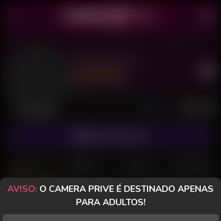
Ana Perversa
Último acesso: há 10 horas
Desconectada
ASSINAR FANCLUB
POSTS
FANCLUB
PAGOS
AVALIAÇÕES
AVISO:
O CAMERA PRIVE É DESTINADO APENAS
Posts
(34)
Fotos
(14)
Vídeos
(15)
PARA ADULTOS!