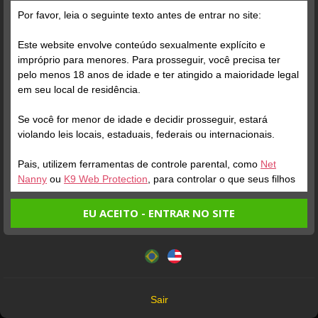
Por favor, leia o seguinte texto antes de entrar no site:
Este website envolve conteúdo sexualmente explícito e
impróprio para menores. Para prosseguir, você precisa ter
pelo menos 18 anos de idade e ter atingido a maioridade legal
Verifique sua conta
em seu local de residência.
Se você for menor de idade e decidir prosseguir, estará
1
violando leis locais, estaduais, federais ou internacionais.
Pais, utilizem ferramentas de controle parental, como
Net
Nanny
ou
K9 Web Protection
, para controlar o que seus filhos
veem.
EU ACEITO - ENTRAR NO SITE
Todos os Modelos que aparecem neste site têm mais de 18 anos
Entrando no site, você confirma a veracidade dos seguintes
Este website utiliza cookies e tecnologias semelhantes de
fatos:
18 U.S.C. 2257 Record-Keeping Requirements Compliance Statement
acordo com nossa
Política de Privacidade
. Ao prosseguir
Tenho ao menos 18 anos de idade e sou maior de idade
você concorda com estes termos.
em meu local de residência.
Camera Prive® 2026 ©
OK
Não vou redistribuir nenhum conteúdo do website.
Sair
Não vou permitir que menores de idade acessem o
Termos de Uso