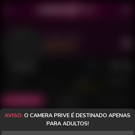
Amber Glow
Último acesso: há 7 horas
Desconectada
POSTS
FANCLUB
PAGOS
AVALIAÇÕES
Todos (1)
Fotos (1)
Vídeos (0)
AVISO:
O CAMERA PRIVE É DESTINADO APENAS
PARA ADULTOS!