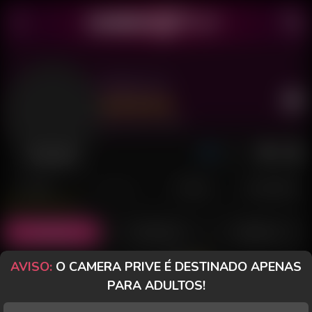
Allexa 24
Último acesso: há 3 horas
Desconectada
POSTS
FANCLUB
PAGOS
AVALIAÇÕES
Posts
(26)
Fotos
(23)
Vídeos
(1)
AVISO:
O CAMERA PRIVE É DESTINADO APENAS
Grátis
PARA ADULTOS!