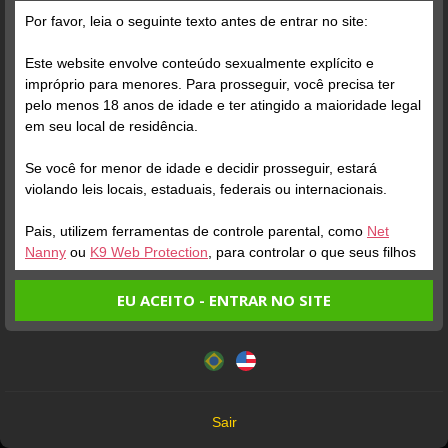
Por favor, leia o seguinte texto antes de entrar no site:
Este website envolve conteúdo sexualmente explícito e
impróprio para menores. Para prosseguir, você precisa ter
pelo menos 18 anos de idade e ter atingido a maioridade legal
Verifique sua conta
Verifique sua conta
em seu local de residência.
Se você for menor de idade e decidir prosseguir, estará
1
0:40
1
violando leis locais, estaduais, federais ou internacionais.
Pais, utilizem ferramentas de controle parental, como
Net
Nanny
ou
K9 Web Protection
, para controlar o que seus filhos
veem.
EU ACEITO - ENTRAR NO SITE
Entrando no site, você confirma a veracidade dos seguintes
Este website utiliza cookies e tecnologias semelhantes de
fatos:
acordo com nossa
Política de Privacidade
. Ao prosseguir
Verifique sua conta
Verifique sua conta
Tenho ao menos 18 anos de idade e sou maior de idade
você concorda com estes termos.
em meu local de residência.
1
1
OK
Não vou redistribuir nenhum conteúdo do website.
Sair
Não vou permitir que menores de idade acessem o