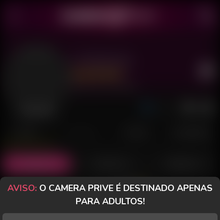
Lili Resende
Último acesso: há 44 minutos
Desconectada
POSTS
FANCLUB
PAGOS
AVALIAÇÕES
Posts
(18)
Fotos
(14)
Vídeos
(4)
AVISO:
O CAMERA PRIVE É DESTINADO APENAS
Grátis
PARA ADULTOS!