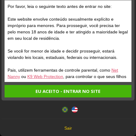
Por favor, leia o seguinte texto antes de entrar no site:
Este website envolve conteúdo sexualmente explícito e
impróprio para menores. Para prosseguir, você precisa ter
pelo menos 18 anos de idade e ter atingido a maioridade legal
Verifique sua conta
Verifique sua conta
em seu local de residência.
Se você for menor de idade e decidir prosseguir, estará
1
1
violando leis locais, estaduais, federais ou internacionais.
Pais, utilizem ferramentas de controle parental, como
Net
Nanny
ou
K9 Web Protection
, para controlar o que seus filhos
veem.
EU ACEITO - ENTRAR NO SITE
Entrando no site, você confirma a veracidade dos seguintes
Este website utiliza cookies e tecnologias semelhantes de
fatos:
acordo com nossa
Política de Privacidade
. Ao prosseguir
Verifique sua conta
Verifique sua conta
Tenho ao menos 18 anos de idade e sou maior de idade
você concorda com estes termos.
em meu local de residência.
1
1
OK
Não vou redistribuir nenhum conteúdo do website.
Sair
Não vou permitir que menores de idade acessem o