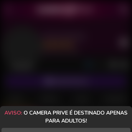
Alice And John
Último acesso: há 18 horas
Desconectada
ASSINAR FANCLUB
POSTS
FANCLUB
PAGOS
AVALIAÇÕES
AVISO:
O CAMERA PRIVE É DESTINADO APENAS
Posts
(45)
Fotos
(26)
Vídeos
(8)
PARA ADULTOS!