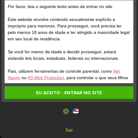
Grátis
Por favor, leia o seguinte texto antes de entrar no site:
Este website envolve conteúdo sexualmente explícito e
impróprio para menores. Para prosseguir, você precisa ter
pelo menos 18 anos de idade e ter atingido a maioridade legal
em seu local de residência.
Se você for menor de idade e decidir prosseguir, estará
Verifique sua conta
violando leis locais, estaduais, federais ou internacionais.
Pais, utilizem ferramentas de controle parental, como
Net
1
1:19
Nanny
ou
K9 Web Protection
, para controlar o que seus filhos
veem.
EU ACEITO - ENTRAR NO SITE
Entrando no site, você confirma a veracidade dos seguintes
Este website utiliza cookies e tecnologias semelhantes de
fatos:
acordo com nossa
Política de Privacidade
. Ao prosseguir
Tenho ao menos 18 anos de idade e sou maior de idade
você concorda com estes termos.
em meu local de residência.
OK
Não vou redistribuir nenhum conteúdo do website.
Verifique sua conta
Sair
Não vou permitir que menores de idade acessem o