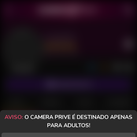
A Japa BR
Último acesso: há 4 dias
Desconectada
ASSINAR FANCLUB
POSTS
FANCLUB
PAGOS
AVALIAÇÕES
AVISO:
O CAMERA PRIVE É DESTINADO APENAS
Posts
(55)
Fotos
(35)
Vídeos
(19)
PARA ADULTOS!