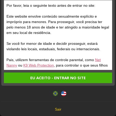
Grátis
Por favor, leia o seguinte texto antes de entrar no site:
Este website envolve conteúdo sexualmente explícito e
impróprio para menores. Para prosseguir, você precisa ter
pelo menos 18 anos de idade e ter atingido a maioridade legal
em seu local de residência.
Se você for menor de idade e decidir prosseguir, estará
Verifique sua conta
Verifique sua conta
violando leis locais, estaduais, federais ou internacionais.
Pais, utilizem ferramentas de controle parental, como
Net
1
1
Nanny
ou
K9 Web Protection
, para controlar o que seus filhos
veem.
EU ACEITO - ENTRAR NO SITE
Entrando no site, você confirma a veracidade dos seguintes
Este website utiliza cookies e tecnologias semelhantes de
fatos:
acordo com nossa
Política de Privacidade
. Ao prosseguir
Tenho ao menos 18 anos de idade e sou maior de idade
você concorda com estes termos.
em meu local de residência.
OK
Não vou redistribuir nenhum conteúdo do website.
Verifique sua conta
Verifique sua conta
Sair
Não vou permitir que menores de idade acessem o