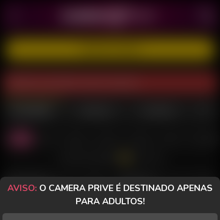
CADASTRE-SE GRÁTIS
Modelo está offline neste momento.
MULHERES
TRANSEX
HOMENS
Todas
Casal
Sozinha
PriveToy
Desktop
Celular
Morenas
Todos os Chats
EMILY DANADINHA
Perfil
RENNE NESBITT
Perfil
AVISO:
O CAMERA PRIVE É DESTINADO APENAS
PARA ADULTOS!