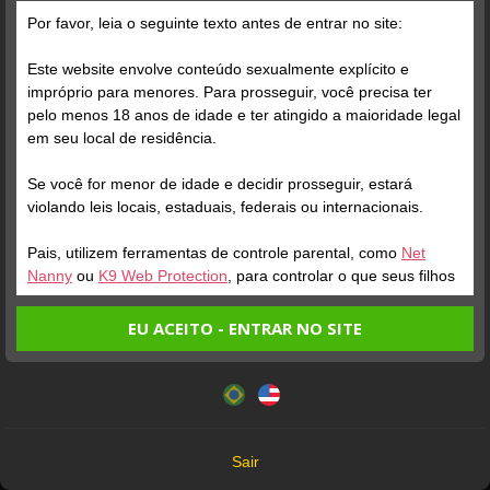
Por favor, leia o seguinte texto antes de entrar no site:
Este website envolve conteúdo sexualmente explícito e
impróprio para menores. Para prosseguir, você precisa ter
pelo menos 18 anos de idade e ter atingido a maioridade legal
em seu local de residência.
ONLINE
ENTRAR NA SALA
ONLINE
Se você for menor de idade e decidir prosseguir, estará
violando leis locais, estaduais, federais ou internacionais.
ART MAGIC GIRL
Perfil
ANTONELLA FEHU
Perfil
Pais, utilizem ferramentas de controle parental, como
Net
Nanny
ou
K9 Web Protection
, para controlar o que seus filhos
veem.
EU ACEITO - ENTRAR NO SITE
Entrando no site, você confirma a veracidade dos seguintes
Este website utiliza cookies e tecnologias semelhantes de
fatos:
acordo com nossa
Política de Privacidade
. Ao prosseguir
Tenho ao menos 18 anos de idade e sou maior de idade
você concorda com estes termos.
em meu local de residência.
OK
Não vou redistribuir nenhum conteúdo do website.
Sair
Não vou permitir que menores de idade acessem o
ONLINE
ENTRAR NA SALA
ONLINE