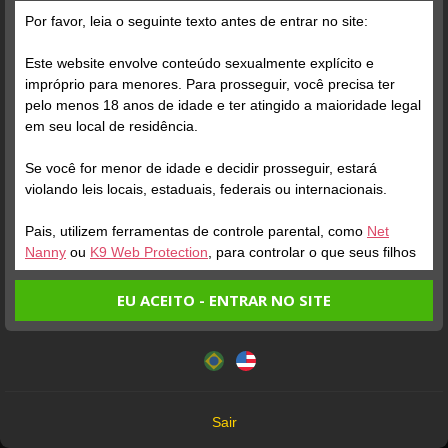
Por favor, leia o seguinte texto antes de entrar no site:
Posts
(43)
Fotos
(20)
Vídeos
(17)
Este website envolve conteúdo sexualmente explícito e
impróprio para menores. Para prosseguir, você precisa ter
pelo menos 18 anos de idade e ter atingido a maioridade legal
Grátis
em seu local de residência.
Se você for menor de idade e decidir prosseguir, estará
violando leis locais, estaduais, federais ou internacionais.
Pais, utilizem ferramentas de controle parental, como
Net
Nanny
ou
K9 Web Protection
, para controlar o que seus filhos
veem.
EU ACEITO - ENTRAR NO SITE
Verifique sua conta
Verifique sua conta
Entrando no site, você confirma a veracidade dos seguintes
Este website utiliza cookies e tecnologias semelhantes de
fatos:
acordo com nossa
Política de Privacidade
. Ao prosseguir
1
4:39
1
Tenho ao menos 18 anos de idade e sou maior de idade
você concorda com estes termos.
em meu local de residência.
OK
Não vou redistribuir nenhum conteúdo do website.
Sair
Não vou permitir que menores de idade acessem o