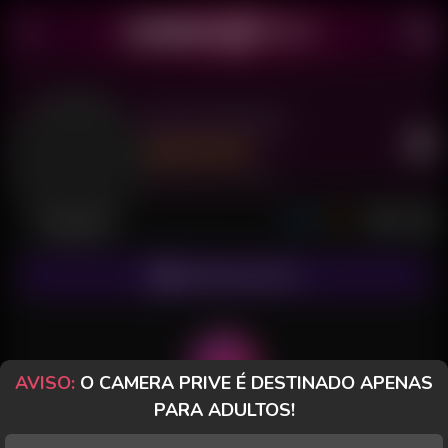
Kiko PH 89 SP
Último acesso: há 27 minutos
Desconectado
ASSINAR FANCLUB
AVISO:
O CAMERA PRIVE É DESTINADO APENAS
PARA ADULTOS!
POSTS
FANCLUB
PAGOS
AVALIAÇÕES