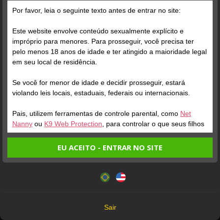
Por favor, leia o seguinte texto antes de entrar no site:
Este website envolve conteúdo sexualmente explícito e
impróprio para menores. Para prosseguir, você precisa ter
pelo menos 18 anos de idade e ter atingido a maioridade legal
em seu local de residência.
Se você for menor de idade e decidir prosseguir, estará
ONLINE
ENTRAR NA SALA
ONLINE
violando leis locais, estaduais, federais ou internacionais.
HELLEN SILVA
Perfil
LIA
Perfil
Pais, utilizem ferramentas de controle parental, como
Net
Nanny
ou
K9 Web Protection
, para controlar o que seus filhos
veem.
EU ACEITO - ENTRAR NO SITE
Entrando no site, você confirma a veracidade dos seguintes
Este website utiliza cookies e tecnologias semelhantes de
fatos:
acordo com nossa
Política de Privacidade
. Ao prosseguir
Tenho ao menos 18 anos de idade e sou maior de idade
você concorda com estes termos.
em meu local de residência.
OK
Não vou redistribuir nenhum conteúdo do website.
Sair
Não vou permitir que menores de idade acessem o