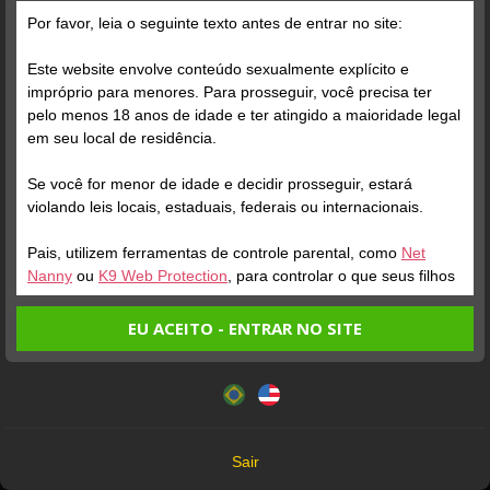
Grátis
Por favor, leia o seguinte texto antes de entrar no site:
Este website envolve conteúdo sexualmente explícito e
impróprio para menores. Para prosseguir, você precisa ter
pelo menos 18 anos de idade e ter atingido a maioridade legal
em seu local de residência.
Se você for menor de idade e decidir prosseguir, estará
Verifique sua conta
Verifique sua conta
violando leis locais, estaduais, federais ou internacionais.
Pais, utilizem ferramentas de controle parental, como
Net
1
0:43
2
Nanny
ou
K9 Web Protection
, para controlar o que seus filhos
veem.
EU ACEITO - ENTRAR NO SITE
Entrando no site, você confirma a veracidade dos seguintes
Este website utiliza cookies e tecnologias semelhantes de
fatos:
acordo com nossa
Política de Privacidade
. Ao prosseguir
Tenho ao menos 18 anos de idade e sou maior de idade
você concorda com estes termos.
em meu local de residência.
OK
Não vou redistribuir nenhum conteúdo do website.
Verifique sua conta
Verifique sua conta
Sair
Não vou permitir que menores de idade acessem o