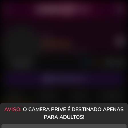
Leo
Último acesso: 1 de Junho de 2026
Desconectado
ASSINAR FANCLUB
POSTS
FANCLUB
PAGOS
AVALIAÇÕES
AVISO:
O CAMERA PRIVE É DESTINADO APENAS
Posts
(369)
Fotos
(170)
Vídeos
(151)
PARA ADULTOS!