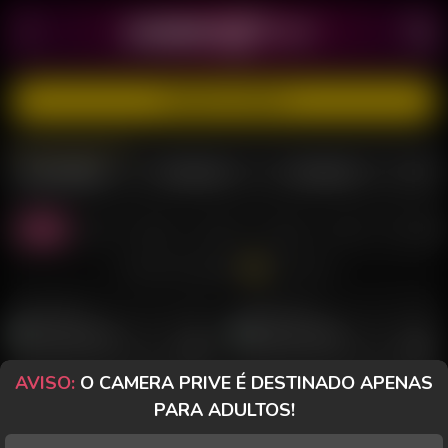
CADASTRE-SE GRÁTIS
MULHERES
TRANSEX
HOMENS
Todas
Casal
Sozinha
PriveToy
Desktop
Celular
Morenas
Todos os Chats
CHANELZINHA D
Perfil
MIRELINHA 2000
Perfil
AVISO:
O CAMERA PRIVE É DESTINADO APENAS
PARA ADULTOS!