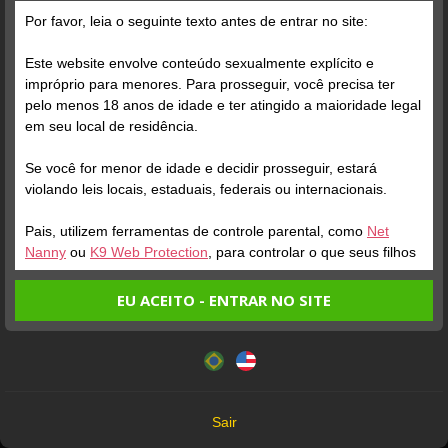
Por favor, leia o seguinte texto antes de entrar no site:
Este website envolve conteúdo sexualmente explícito e
impróprio para menores. Para prosseguir, você precisa ter
pelo menos 18 anos de idade e ter atingido a maioridade legal
ONLINE
ENTRAR NA SALA
ONLINE
em seu local de residência.
SEXY DELICIOSA
Perfil
ALLY ANE
Perfil
Se você for menor de idade e decidir prosseguir, estará
violando leis locais, estaduais, federais ou internacionais.
Pais, utilizem ferramentas de controle parental, como
Net
Nanny
ou
K9 Web Protection
, para controlar o que seus filhos
veem.
EU ACEITO - ENTRAR NO SITE
Entrando no site, você confirma a veracidade dos seguintes
Este website utiliza cookies e tecnologias semelhantes de
fatos:
acordo com nossa
Política de Privacidade
. Ao prosseguir
Tenho ao menos 18 anos de idade e sou maior de idade
você concorda com estes termos.
em meu local de residência.
ONLINE
ENTRAR NA SALA
ONLINE
OK
Não vou redistribuir nenhum conteúdo do website.
VERÔNICA FURACÃO
Perfil
SRTA COSTA
Perfil
Sair
Não vou permitir que menores de idade acessem o