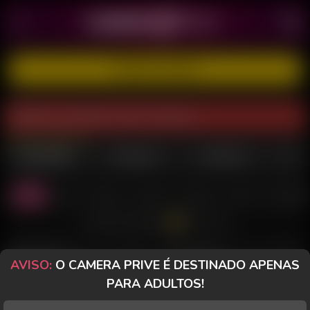
CADASTRE-SE GRÁTIS
Modelo está offline neste momento.
MULHERES
TRANSEX
HOMENS
Todas
Casal
Sozinha
PriveToy
Desktop
Celular
Morenas
Todos os Chats
BABI PIMENTINHA
Perfil
FRANCI MULLERS
Perfil
AVISO:
O CAMERA PRIVE É DESTINADO APENAS
PARA ADULTOS!