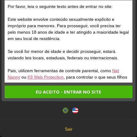
Por favor, leia o seguinte texto antes de entrar no site:
Este website envolve conteúdo sexualmente explícito e
impróprio para menores. Para prosseguir, você precisa ter
pelo menos 18 anos de idade e ter atingido a maioridade legal
em seu local de residência.
ONLINE
ENTRAR NA SALA
ONLINE
Se você for menor de idade e decidir prosseguir, estará
violando leis locais, estaduais, federais ou internacionais.
FOXX BABI
Perfil
DOCE AURORA
Perfil
Pais, utilizem ferramentas de controle parental, como
Net
Nanny
ou
K9 Web Protection
, para controlar o que seus filhos
veem.
EU ACEITO - ENTRAR NO SITE
Entrando no site, você confirma a veracidade dos seguintes
Este website utiliza cookies e tecnologias semelhantes de
fatos:
acordo com nossa
Política de Privacidade
. Ao prosseguir
Tenho ao menos 18 anos de idade e sou maior de idade
você concorda com estes termos.
em meu local de residência.
OK
Não vou redistribuir nenhum conteúdo do website.
Sair
Não vou permitir que menores de idade acessem o
ONLINE
ENTRAR NA SALA
ONLINE