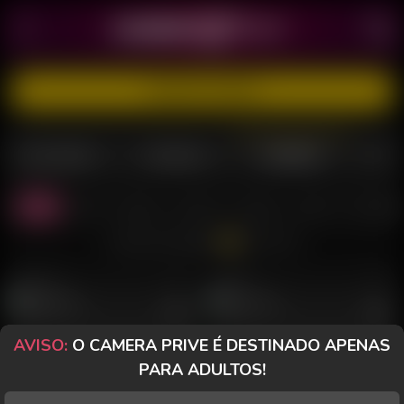
CADASTRE-SE GRÁTIS
MULHERES
TRANSEX
HOMENS
Todos
Casal
Sozinho
PriveToy
Desktop
Celular
Morenos
Todos os Chats
BAIANO 75
Perfil
SEXY 777
Perfil
AVISO:
O CAMERA PRIVE É DESTINADO APENAS
PARA ADULTOS!