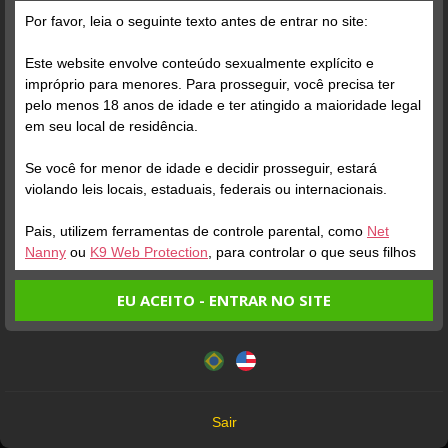
Por favor, leia o seguinte texto antes de entrar no site:
Este website envolve conteúdo sexualmente explícito e
impróprio para menores. Para prosseguir, você precisa ter
pelo menos 18 anos de idade e ter atingido a maioridade legal
ONLINE
ENTRAR NA SALA
ONLINE
em seu local de residência.
JONATAS FITNESS
Perfil
MARCO LIFT
Perfil
Se você for menor de idade e decidir prosseguir, estará
violando leis locais, estaduais, federais ou internacionais.
Pais, utilizem ferramentas de controle parental, como
Net
Nanny
ou
K9 Web Protection
, para controlar o que seus filhos
veem.
EU ACEITO - ENTRAR NO SITE
Entrando no site, você confirma a veracidade dos seguintes
Este website utiliza cookies e tecnologias semelhantes de
fatos:
acordo com nossa
Política de Privacidade
. Ao prosseguir
Tenho ao menos 18 anos de idade e sou maior de idade
você concorda com estes termos.
em meu local de residência.
ONLINE
ENTRAR NA SALA
ONLINE
OK
Não vou redistribuir nenhum conteúdo do website.
RAPAZ LATINO
Perfil
JUNINHO RECIFE
Perfil
Sair
Não vou permitir que menores de idade acessem o